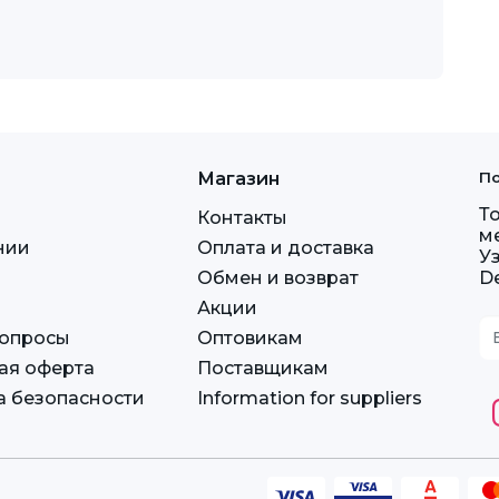
Магазин
По
Т
Контакты
м
нии
Оплата и доставка
У
Обмен и возврат
D
Акции
вопросы
Оптовикам
ая оферта
Поставщикам
а безопасности
Information for suppliers