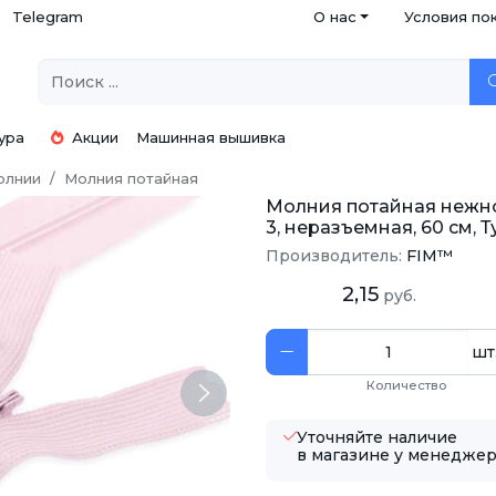
Telegram
О нас
Условия по
ура
Акции
Машинная вышивка
олнии
Молния потайная
Молния потайная нежно-
3, неразъемная, 60 см, 
Производитель:
FIM™
2,15
руб.
шт
Количество
Next
Уточняйте наличие
в магазине у менедже