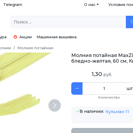
Telegram
О нас
Условия по
ура
Акции
Машинная вышивка
олнии
Молния потайная
Молния потайная MaxZip
бледно-желтая, 60 см, 
1,30
руб.
шт
Количество
Next
В наличии:
Кульман 11