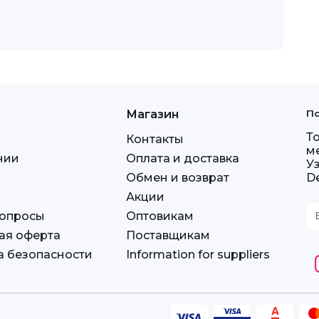
Магазин
По
Т
Контакты
м
нии
Оплата и доставка
У
Обмен и возврат
D
Акции
вопросы
Оптовикам
ая оферта
Поставщикам
а безопасности
Information for suppliers