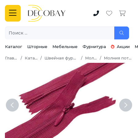
Каталог
Шторные
Мебельные
Фурнитура
Акции
М
Главная
Каталог
Швейная фурнитура
Молнии
Молния потайная
Previous
Next