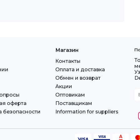
Магазин
По
Т
Контакты
м
нии
Оплата и доставка
У
Обмен и возврат
D
Акции
вопросы
Оптовикам
ая оферта
Поставщикам
а безопасности
Information for suppliers