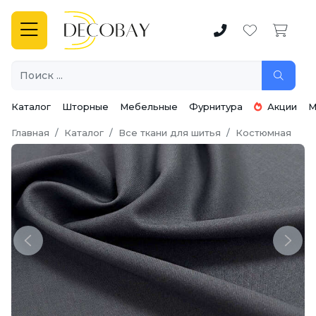
Каталог
Шторные
Мебельные
Фурнитура
Акции
М
Главная
Каталог
Все ткани для шитья
Костюмная
Previous
Next