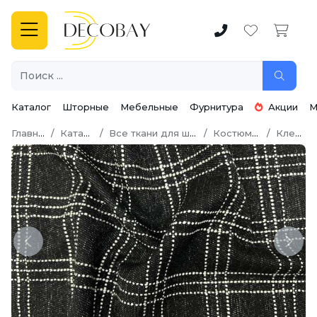
Каталог
Шторные
Мебельные
Фурнитура
Акции
М
Главная
Каталог
Все ткани для шитья
Костюмная
Клетка
Previous
Next