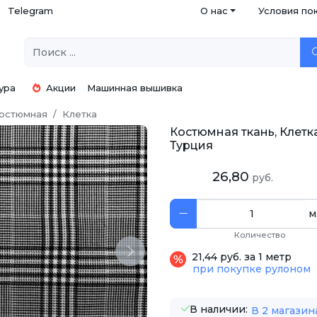
Telegram
О нас
Условия по
ура
Акции
Машинная вышивка
остюмная
Клетка
Костюмная ткань, Клетка
Турция
26,80
руб.
м
Количество
Next
21,44 руб. за 1 метр
при покупке рулоном
В наличии:
В 2 магазин