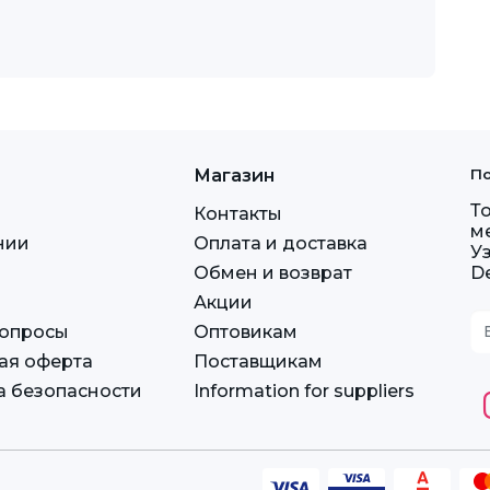
Магазин
По
Т
Контакты
м
нии
Оплата и доставка
У
Обмен и возврат
D
Акции
вопросы
Оптовикам
ая оферта
Поставщикам
а безопасности
Information for suppliers