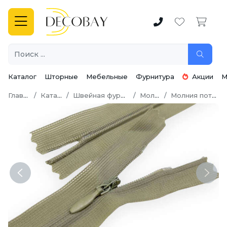
Каталог
Шторные
Мебельные
Фурнитура
Акции
М
Главная
Каталог
Швейная фурнитура
Молнии
Молния потайная
Previous
Next