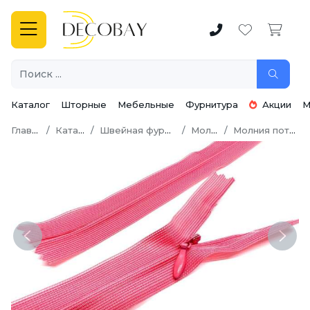
Каталог
Шторные
Мебельные
Фурнитура
Акции
М
Главная
Каталог
Швейная фурнитура
Молнии
Молния потайная
Previous
Next