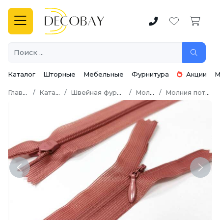
Каталог
Шторные
Мебельные
Фурнитура
Акции
М
Главная
Каталог
Швейная фурнитура
Молнии
Молния потайная
Previous
Next