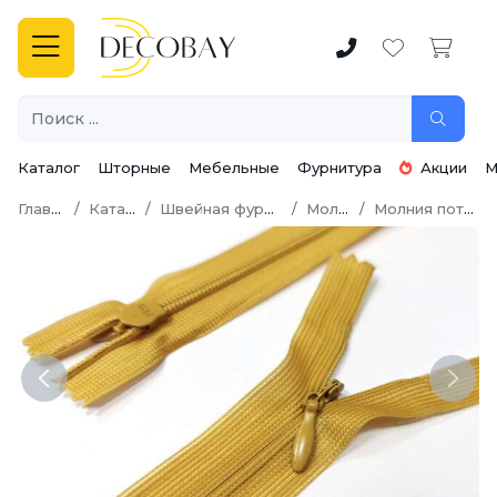
Каталог
Шторные
Мебельные
Фурнитура
Акции
М
Главная
Каталог
Швейная фурнитура
Молнии
Молния потайная
Previous
Next