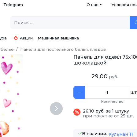
Telegram
О нас
Условия по
ура
Акции
Машинная вышивка
 белье
Панели для постельного белья, пледов
Панель для одеял 75х10
шоколадкой
29,00
руб.
шт
Количество
Next
26,10 руб. за 1 штуку
при покупке от 25 шт.
В наличии:
Кульман 11