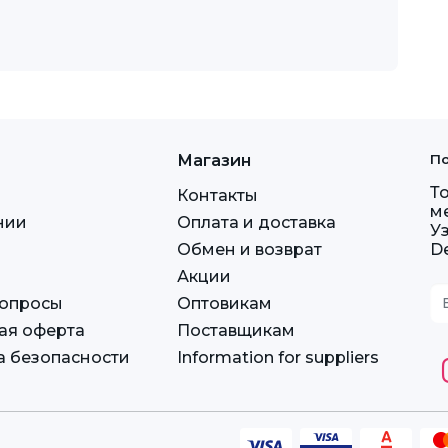
Магазин
По
Т
Контакты
м
нии
Оплата и доставка
У
Обмен и возврат
D
Акции
вопросы
Оптовикам
ая оферта
Поставщикам
а безопасности
Information for suppliers