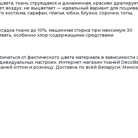
цвета, ткань струящаяся и динамичная, красиво драпирует
ает воздух, не выцветает — идеальный вариант для пошива
 костюма, сарафан, платья, юбки, блузки, сорочки, топы,
садка ткани до 10%, машинная стирка при максимум 30
ивать, особенно хлор-содержащими средствами.
ичаться от фактического цвета материала в зависимости 
ндивидуальных настроек. Интернет-магазин тканей DecoB
аней оптом и розницу. Доставка по всей Беларуси: Минск