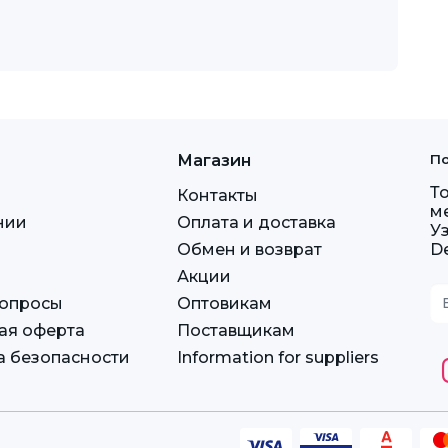
Магазин
По
Т
Контакты
м
нии
Оплата и доставка
У
Обмен и возврат
D
Акции
вопросы
Оптовикам
ая оферта
Поставщикам
а безопасности
Information for suppliers