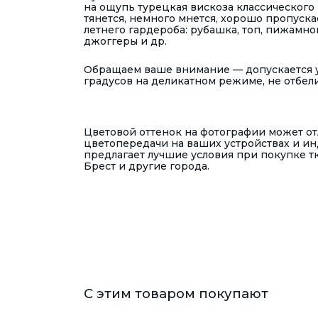
на ощупь турецкая вискоза классического 
тянется, немного мнется, хорошо пропуск
летнего гардероба: рубашка, топ, пижамного
джоггеры и др.
Обращаем ваше внимание — допускается у
градусов на деликатном режиме, не отбел
Цветовой оттенок на фотографии может отл
цветопередачи на ваших устройствах и и
предлагает лучшие условия при покупке тк
Брест и другие города.
С этим товаром покупают