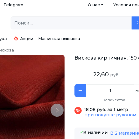
Telegram
О нас
Условия по
ура
Акции
Машинная вышивка
искоза
Вискоза кирпичная, 150 
22,60
руб.
м
Количество
18,08 руб. за 1 метр
Next
при покупке рулоном
В наличии:
В 2 магазин