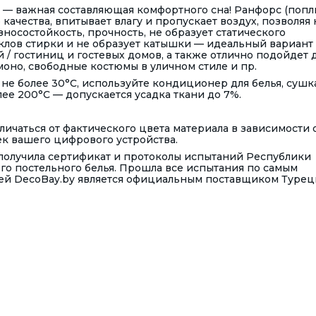
 — важная составляющая комфортного сна! Ранфорс (поп
 качества, впитывает влагу и пропускает воздух, позволяя
носостойкость, прочность, не образует статического
клов стирки и не образует катышки — идеальный вариант
й / гостиниц и гостевых домов, а также отлично подойдет 
оно, свободные костюмы в уличном стиле и пр.
 не более 30°С, используйте кондиционер для белья, сушк
ее 200°С — допускается усадка ткани до 7%.
ичаться от фактического цвета материала в зависимости 
к вашего цифрового устройства.
 получила сертификат и протоколы испытаний Республики
ого постельного белья. Прошла все испытания по самым
ней DecoBay.by является официальным поставщиком Турец