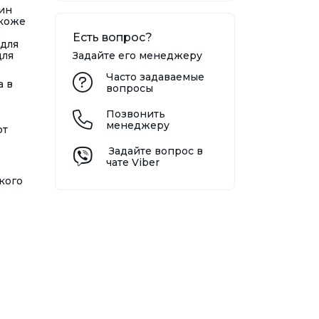
лин
 коже
Есть вопрос?
 для
для
Задайте его менеджеру
Часто задаваемые
а в
вопросы
Позвонить
менеджеру
от
Задайте вопрос в
чате Viber
кого