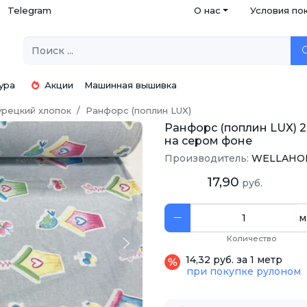
Telegram
О нас
Условия по
ура
Акции
Машинная вышивка
урецкий хлопок
Ранфорс (поплин LUX)
Ранфорс (поплин LUX) 
на сером фоне
Производитель:
WELLAHO
17,90
руб.
м
Количество
Next
14,32 руб. за 1 метр
при покупке рулоном