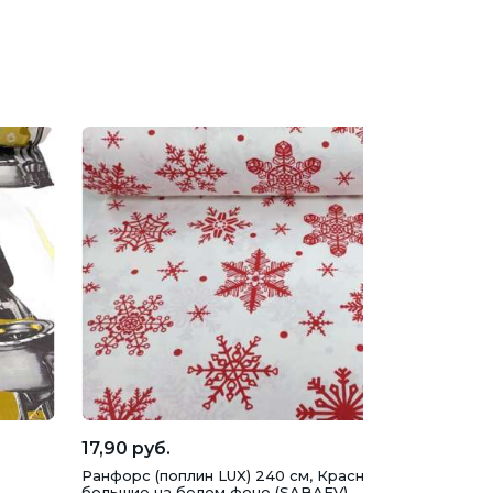
17,90 руб.
Ранфорс (поплин LUX) 240 см, Красные снежинки
большие на белом фоне (SABAEV)