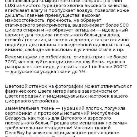
составляющая комфортного сна! Ранфорс (поплин
LUX) из чистого турецкого хлопка высокого качества,
впитывает влагу и пропускает воздух, позволяя коже
дышать. Главные преимущества: высокая
износостойкость, прочность, не образует
статического электричества, выдерживает более 500
циклов стирки и не образует катышки — идеальный
вариант для пошива постельного белья для дома,
отелей / гостиниц и гостевых домов, а также отлично
подойдет для пошива повседневной одежды: платья,
кимоно, свободные костюмы в уличном стиле и пр.
Рекомендуем не отбеливать, стирать при t не более
30°С, используйте кондиционер для белья, сушка в
расправленном виде, утюжить при t не более 200°С
— допускается усадка ткани до 7%.
Цветовой оттенок на фотографии может отличаться от
фактического цвета материала в зависимости от
цветопередачи и индивидуальных настроек вашего
цифрового устройства.
Замечательная ткань — Турецкий Хлопок, получила
сертификат и протоколы испытаний Республики
Беларусь как ткань для Детского и взрослого
постельного белья. Прошла все испытания по самым
требовательным стандартам! Магазин тканей
DecoBay.by является официальным поставщиком