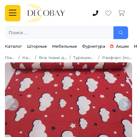
Каталог
Шторные
Мебельные
Фурнитура
Акции
М
Главная
Каталог
Все ткани для шитья
Турецкий хлопок
Ранфорс (поплин LUX)
Previous
Next