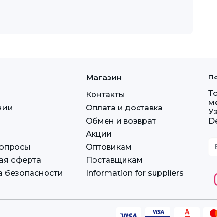
Магазин
По
Т
Контакты
м
нии
Оплата и доставка
У
Обмен и возврат
D
Акции
вопросы
Оптовикам
ая оферта
Поставщикам
а безопасности
Information for suppliers