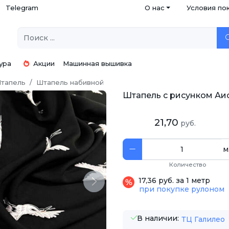
Telegram
О нас
Условия по
ура
Акции
Машинная вышивка
тапель
Штапель набивной
Штапель с рисунком Аи
21,70
руб.
м
Количество
17,36 руб. за 1 метр
Next
при покупке рулоном
В наличии:
ТЦ Галилео