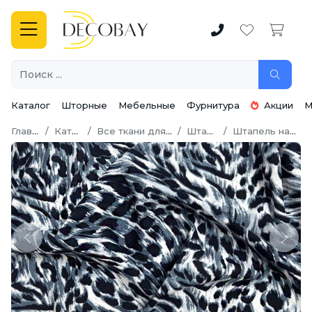
Каталог
Шторные
Мебельные
Фурнитура
Акции
М
Главная
Каталог
Все ткани для шитья
Штапель
Штапель набивной
Previous
Next