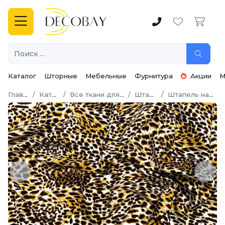
Каталог
Шторные
Мебельные
Фурнитура
Акции
М
Главная
Каталог
Все ткани для шитья
Штапель
Штапель набивной
Previous
Next