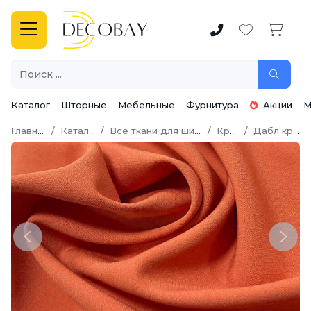
Каталог
Шторные
Мебельные
Фурнитура
Акции
М
Главная
Каталог
Все ткани для шитья
Креп
Дабл креп
Previous
Next