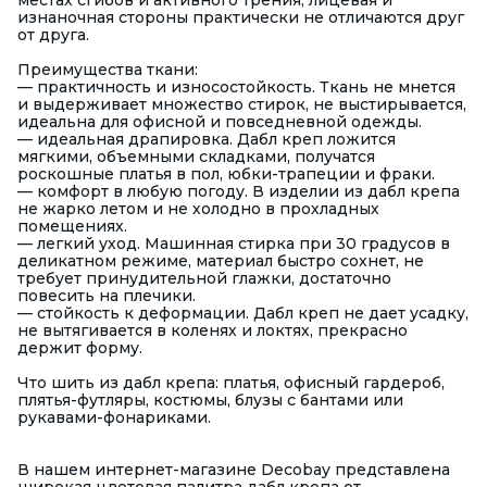
местах сгибов и активного трения, лицевая и
изнаночная стороны практически не отличаются друг
от друга.
Преимущества ткани:
— практичность и износостойкость. Ткань не мнется
и выдерживает множество стирок, не выстирывается,
идеальна для офисной и повседневной одежды.
— идеальная драпировка. Дабл креп ложится
мягкими, объемными складками, получатся
роскошные платья в пол, юбки-трапеции и фраки.
— комфорт в любую погоду. В изделии из дабл крепа
не жарко летом и не холодно в прохладных
помещениях.
— легкий уход. Машинная стирка при 30 градусов в
деликатном режиме, материал быстро сохнет, не
требует принудительной глажки, достаточно
повесить на плечики.
— стойкость к деформации. Дабл креп не дает усадку,
не вытягивается в коленях и локтях, прекрасно
держит форму.
Что шить из дабл крепа: платья, офисный гардероб,
плятья-футляры, костюмы, блузы с бантами или
рукавами-фонариками.
В нашем интернет-магазине Decobay представлена