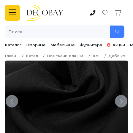
Каталог
Шторные
Мебельные
Фурнитура
Акции
М
Главная
Каталог
Все ткани для шитья
Креп
Дабл креп
Previous
Next