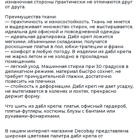
изнаночная стороны практически не отличаются друг
от друга.
Преимущества ткани:
— практичность и износостойкость. Ткань не мнется
и выдерживает множество стирок, не выстирывается,
идеальна для офисной и повседневной одежды.
— идеальная драпировка. Дабл креп ложится
мягкими, объемными складками, получатся
роскошные платья в пол, юбки-трапеции и фраки.
— комфорт в любую погоду. В изделии из дабл крепа
не жарко летом и не холодно в прохладных
помещениях.
— легкий уход. Машинная стирка при 30 градусов в
деликатном режиме, материал быстро сохнет, не
требует принудительной глажки, достаточно
повесить на плечики.
— стойкость к деформации. Дабл креп не дает усадку,
не вытягивается в коленях и локтях, прекрасно
держит форму.
Что шить из дабл крепа: платья, офисный гардероб,
плятья-футляры, костюмы, блузы с бантами или
рукавами-фонариками.
В нашем интернет-магазине Decobay представлена
широкая цветовая палитра дабл крепа от