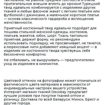
тактильное, не рыхлое, средней плотности и очень
притягательное внешне вплоть до кромки! Турецкий
твид идеально комбинируется с изделиями других
тканей и любых фасонов: жакет с легким платьем или
футболкой с джинсами, а маленькое короткое платье
— основа классического гардероба и воплощение
женственности.
Приятный костюмный твид идеально подойдет для
пошива стильной женской одежды, костюмов,
платьев, жакетов, юбок, шорт. Ткань тактильно
приятная, держит форму, но рекомендуем
использовать подкладку, не просвечивает, не тянется,
а люрексовые нити добавляют изящный акцент — в
изделиях из костюмного твида чувствуешь себя
бесконечно комфортно.
Не отбеливать, не выкручивать — предпочтителен
уход за изделием в химчистке.
Цветовой оттенок на фотографии может отличаться от
фактического цвета материала в зависимости от
индивидуальных настроек вашего устройства.
Интернет-магазин тканей Decobay предлагает
лучшие условия при покупке тканей оптом и
розницу. Доставка по всей Беларуси: Минск, Брест и
другие города.