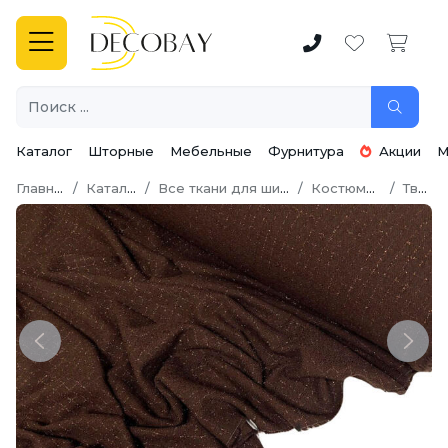
Каталог
Шторные
Мебельные
Фурнитура
Акции
М
Главная
Каталог
Все ткани для шитья
Костюмная
Твид
Previous
Next