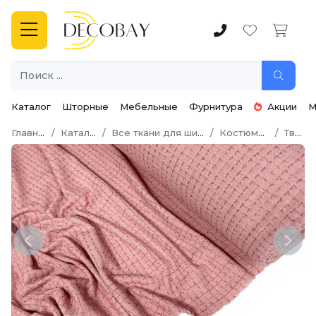
Каталог
Шторные
Мебельные
Фурнитура
Акции
М
Главная
Каталог
Все ткани для шитья
Костюмная
Твид
Previous
Next