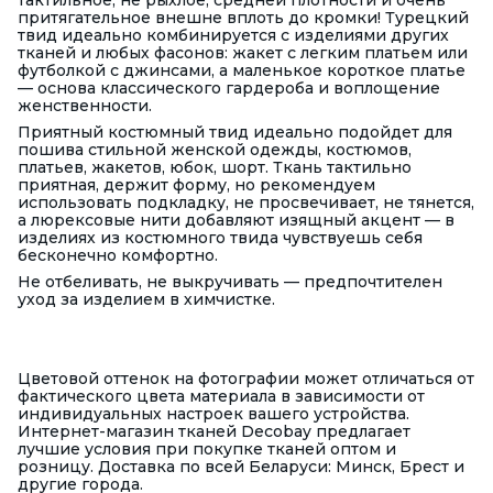
тактильное, не рыхлое, средней плотности и очень
притягательное внешне вплоть до кромки! Турецкий
твид идеально комбинируется с изделиями других
тканей и любых фасонов: жакет с легким платьем или
футболкой с джинсами, а маленькое короткое платье
— основа классического гардероба и воплощение
женственности.
Приятный костюмный твид идеально подойдет для
пошива стильной женской одежды, костюмов,
платьев, жакетов, юбок, шорт. Ткань тактильно
приятная, держит форму, но рекомендуем
использовать подкладку, не просвечивает, не тянется,
а люрексовые нити добавляют изящный акцент — в
изделиях из костюмного твида чувствуешь себя
бесконечно комфортно.
Не отбеливать, не выкручивать — предпочтителен
уход за изделием в химчистке.
Цветовой оттенок на фотографии может отличаться от
фактического цвета материала в зависимости от
индивидуальных настроек вашего устройства.
Интернет-магазин тканей Decobay предлагает
лучшие условия при покупке тканей оптом и
розницу. Доставка по всей Беларуси: Минск, Брест и
другие города.