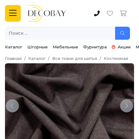
Каталог
Шторные
Мебельные
Фурнитура
Акции
М
Главная
Каталог
Все ткани для шитья
Костюмная
Previous
Next