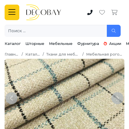
Каталог
Шторные
Мебельные
Фурнитура
Акции
М
Главная
Каталог
Ткани для мебели
Мебельная рогожка
Previous
Next