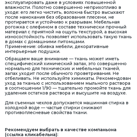
эксплуатировать даже в условиях повышенной
влажности. Полотно совершенно неприхотливо в
уходе: его легко чистить, волокна быстро высыхают
после намокания без образования плесени, не
протирается и устойчиво к разрывам. Мебельная
рогожка с олефином в составе технически прочный
материал с приятной на ощупь текстурой, а высокая
износостойкость позволяет использовать такую ткань
в домах с домашними питомцами.
Применение: обивка мебели, декоративные
интерьерные подушки.
Обращаем ваше внимание — ткань может иметь
специфический химический запах, это совершенно
нормально для технических и мебельных тканей,
запах уходит после обычного проветривания. Не
отбеливать. Не используйте химикаты. Рекомендован
уход за тканью с использованием мыльного раствора
в соотношении 1/90 — тщательно промойте ткань для
удаления остатков раствора и высушите на воздухе.
Для съемных чехлов допускается машинная стирка в
холодной воде — частые стирки снижают
противоплесневые свойства ткани.
Рекомендуем выбрать в качестве компаньона
(ссылка кликабельна):