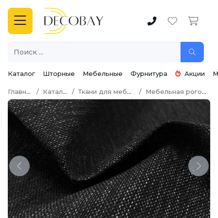
Каталог
Шторные
Мебельные
Фурнитура
Акции
М
Главная
Каталог
Ткани для мебели
Мебельная рогожка
Previous
Next