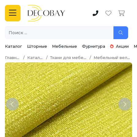
Каталог
Шторные
Мебельные
Фурнитура
Акции
М
Главная
Каталог
Ткани для мебели
Мебельный велюр
Previous
Next