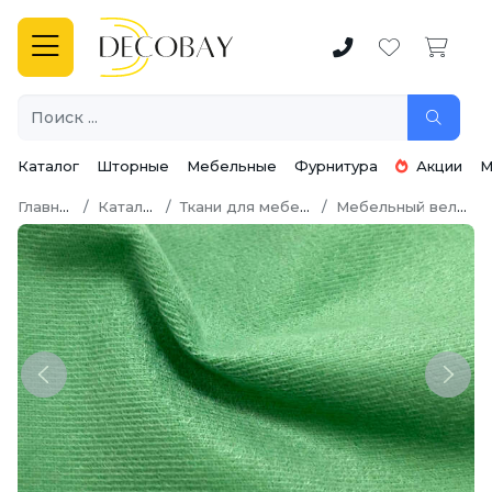
Каталог
Шторные
Мебельные
Фурнитура
Акции
М
Главная
Каталог
Ткани для мебели
Мебельный велюр
Previous
Next