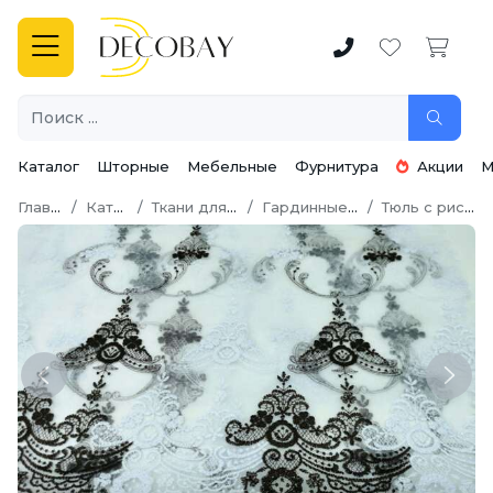
Каталог
Шторные
Мебельные
Фурнитура
Акции
М
Главная
Каталог
Ткани для штор
Гардинные ткани
Тюль с рисунком
Previous
Next