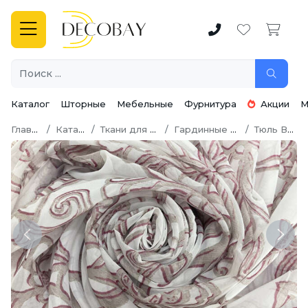
Каталог
Шторные
Мебельные
Фурнитура
Акции
М
Главная
Каталог
Ткани для штор
Гардинные ткани
Тюль Вуаль
Previous
Next