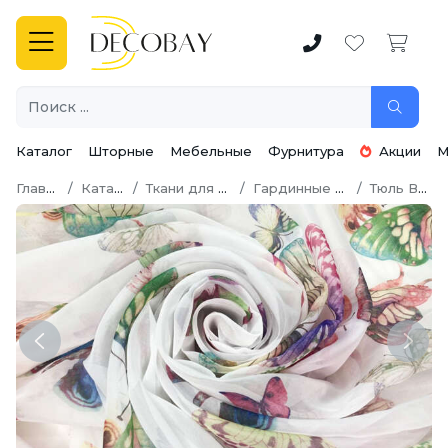
Каталог
Шторные
Мебельные
Фурнитура
Акции
М
Главная
Каталог
Ткани для штор
Гардинные ткани
Тюль Вуаль
Previous
Next