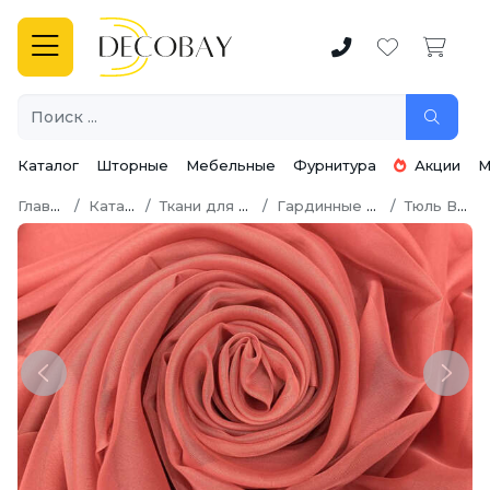
Каталог
Шторные
Мебельные
Фурнитура
Акции
М
Главная
Каталог
Ткани для штор
Гардинные ткани
Тюль Вуаль
Previous
Next