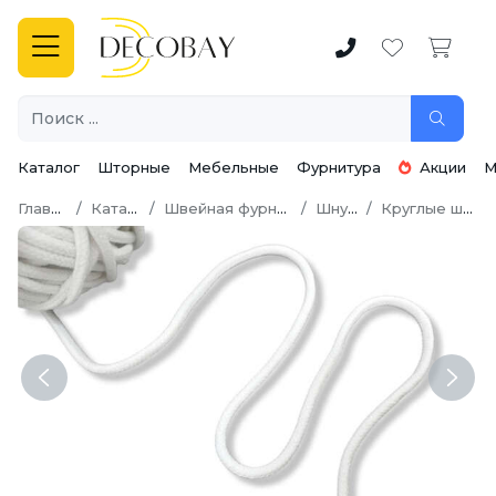
Каталог
Шторные
Мебельные
Фурнитура
Акции
М
Главная
Каталог
Швейная фурнитура
Шнуры
Круглые шнуры
Previous
Next