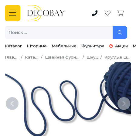
Каталог
Шторные
Мебельные
Фурнитура
Акции
М
Главная
Каталог
Швейная фурнитура
Шнуры
Круглые шнуры
Previous
Next