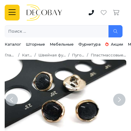
Каталог
Шторные
Мебельные
Фурнитура
Акции
М
Главная
Каталог
Швейная фурнитура
Пуговицы
Пластмассовые пуговицы
Previous
Next