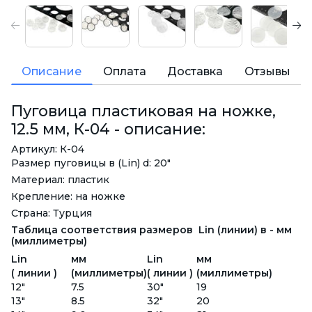
Описание
Оплата
Доставка
Отзывы
Пуговица пластиковая на ножке,
12.5 мм, К-04 - описание:
Артикул: К-04
Размер пуговицы в (Lin) d: 20"
Материал: пластик
Крепление: на ножке
Страна: Турция
Таблица соответствия размеров Lin (линии) в - мм
(миллиметры)
Lin
мм
Lin
мм
( линии )
(миллиметры)
( линии )
(миллиметры)
12"
7.5
30"
19
13"
8.5
32"
20