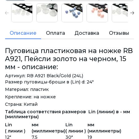
Описание
Оплата
Доставка
Отзывы
Пуговица пластиковая на ножке RB
A921, Пейсли золото на черном, 15
мм - описание:
Артикул: RB A921 Black/Gold (24L)
Размер пуговицы-броши в (Lin) d: 24"
Материал: пластик
Крепление: на ножке
Страна: Китай
Таблица соответствия размеров Lin (линии) в - мм
(миллиметры)
Lin
мм
Lin
мм
( линии )
(миллиметры)
( линии )
(миллиметры)
12"
7.5
30"
19