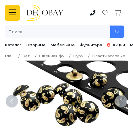
Каталог
Шторные
Мебельные
Фурнитура
Акции
М
Главная
Каталог
Швейная фурнитура
Пуговицы
Пластмассовые пуговицы
Previous
Next