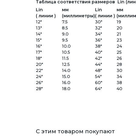
Таблица соответствия размеров Lin (лини
Lin
мм
Lin
мм
( линии )
(миллиметры)
( линии )
(миллим
12"
7.5
30"
19
13"
8.5
32"
20
14"
9.0
34"
21
15"
9.5
36"
23
16"
10.0
38"
24
17"
10.5
40"
25
18"
11.5
42"
26
20"
12.5
44"
28
22"
14.0
48"
30
24"
15.0
54"
34
26"
16.0
60"
38
28"
18.0
64"
40
С этим товаром покупают