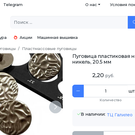
Telegram
О нас
Условия по
ура
Акции
Машинная вышивка
уговицы
Пластмассовые пуговицы
Пуговица пластиковая н
никель, 20.5 мм
2,20
руб.
шт
Количество
Next
В наличии:
ТЦ Галилео