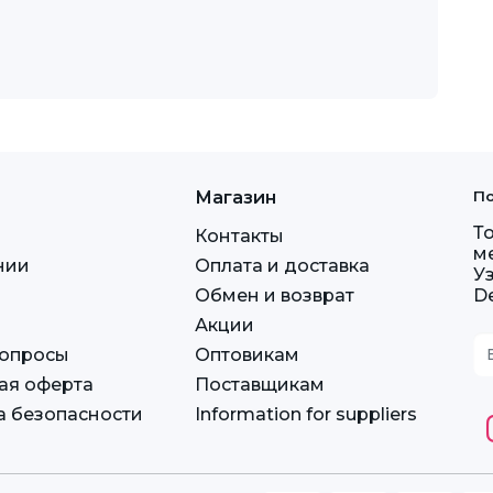
Магазин
По
Т
Контакты
м
нии
Оплата и доставка
У
Обмен и возврат
D
Акции
вопросы
Оптовикам
ая оферта
Поставщикам
а безопасности
Information for suppliers