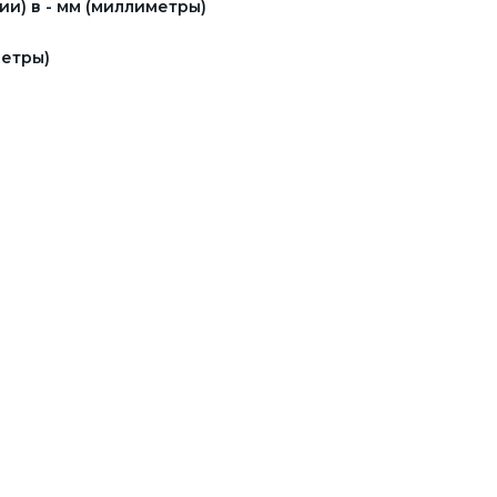
и) в - мм (миллиметры)
етры)