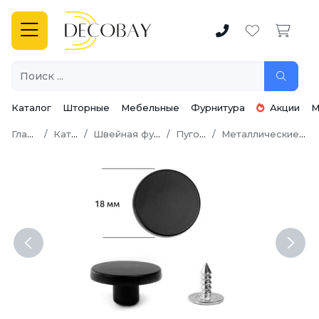
Каталог
Шторные
Мебельные
Фурнитура
Акции
М
Главная
Каталог
Швейная фурнитура
Пуговицы
Металлические пуговицы
Previous
Next