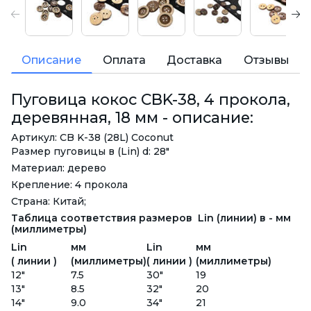
Описание
Оплата
Доставка
Отзывы
Пуговица кокос CBK-38, 4 прокола,
деревянная, 18 мм - описание:
Артикул: CB K-38 (28L) Coconut
Размер пуговицы в (Lin) d: 28"
Материал: дерево
Крепление: 4 прокола
Страна: Китай;
Таблица соответствия размеров Lin (линии) в - мм
(миллиметры)
Lin
мм
Lin
мм
( линии )
(миллиметры)
( линии )
(миллиметры)
12"
7.5
30"
19
13"
8.5
32"
20
14"
9.0
34"
21