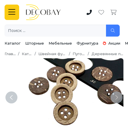
Каталог
Шторные
Мебельные
Фурнитура
Акции
М
Главная
Каталог
Швейная фурнитура
Пуговицы
Деревянные пуговицы
Previous
Next