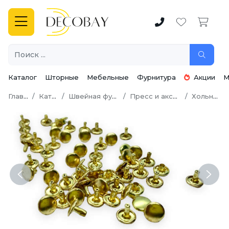
Каталог
Шторные
Мебельные
Фурнитура
Акции
М
Главная
Каталог
Швейная фурнитура
Пресс и аксессуары
Хольнитены
Previous
Next