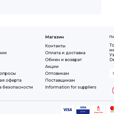
Магазин
По
Т
Контакты
м
нии
Оплата и доставка
У
Обмен и возврат
D
Акции
вопросы
Оптовикам
ая оферта
Поставщикам
а безопасности
Information for suppliers