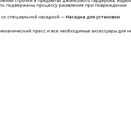
пления строчки в предметах джинсового гардероба, издел
 быть подвержены процессу ржавления при повреждении
 со специальной насадкой —
Насадка для установки
механический пресс и все необходимые аксессуары для не