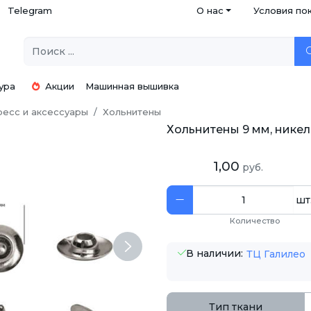
Telegram
О нас
Условия по
ура
Акции
Машинная вышивка
есс и аксессуары
Хольнитены
Хольнитены 9 мм, никель,
1,00
руб.
шт
Количество
Next
В наличии:
ТЦ Галилео
Тип ткани