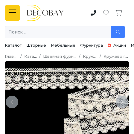
Каталог
Шторные
Мебельные
Фурнитура
Акции
М
Главная
Каталог
Швейная фурнитура
Кружево
Кружево гипюр
Previous
Next