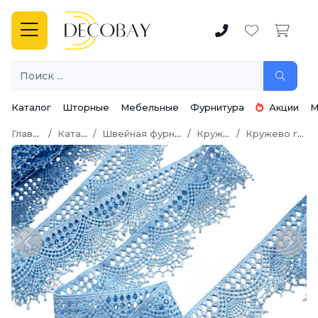
Каталог
Шторные
Мебельные
Фурнитура
Акции
М
Главная
Каталог
Швейная фурнитура
Кружево
Кружево гипюр
Previous
Next