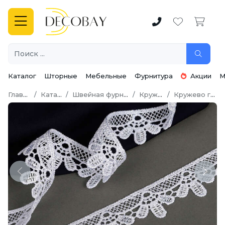
Каталог
Шторные
Мебельные
Фурнитура
Акции
М
Главная
Каталог
Швейная фурнитура
Кружево
Кружево гипюр
Previous
Next