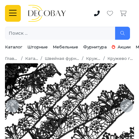
Каталог
Шторные
Мебельные
Фурнитура
Акции
М
Главная
Каталог
Швейная фурнитура
Кружево
Кружево гипюр
Previous
Next