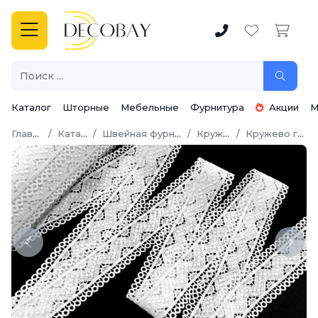
Каталог
Шторные
Мебельные
Фурнитура
Акции
М
Главная
Каталог
Швейная фурнитура
Кружево
Кружево гипюр
Previous
Next