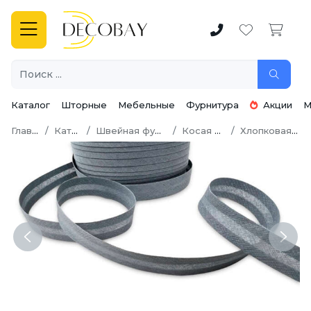
Каталог
Шторные
Мебельные
Фурнитура
Акции
М
Главная
Каталог
Швейная фурнитура
Косая бейка
Хлопковая бейка
Previous
Next