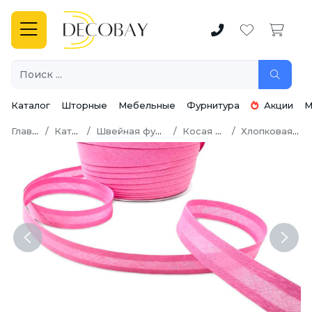
Каталог
Шторные
Мебельные
Фурнитура
Акции
М
Главная
Каталог
Швейная фурнитура
Косая бейка
Хлопковая бейка
Previous
Next