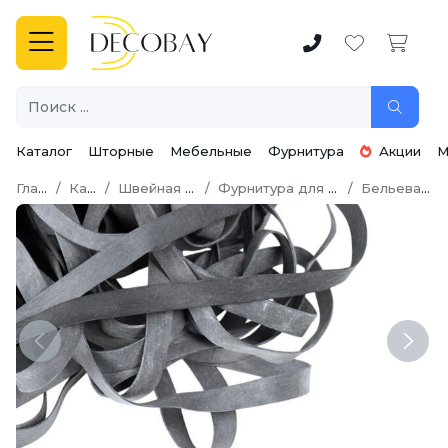
Каталог
Шторные
Мебельные
Фурнитура
Акции
М
Главная
Каталог
Швейная фурнитура
Фурнитура для нижнего белья
Бельевая резинка
Previous
Next