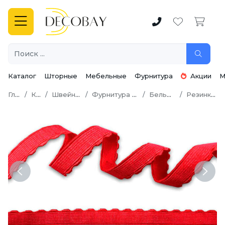
Каталог
Шторные
Мебельные
Фурнитура
Акции
М
Главная
Каталог
Швейная фурнитура
Фурнитура для нижнего белья
Бельевая резинка
Резинка отделочная
Previous
Next