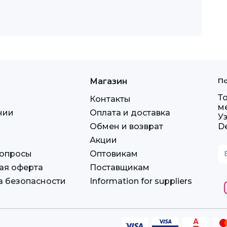
Магазин
По
Т
Контакты
м
нии
Оплата и доставка
У
Обмен и возврат
D
Акции
вопросы
Оптовикам
ая оферта
Поставщикам
а безопасности
Information for suppliers