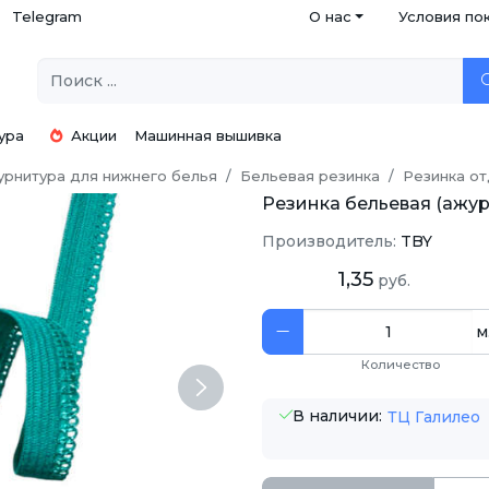
Telegram
О нас
Условия по
ура
Акции
Машинная вышивка
рнитура для нижнего белья
Бельевая резинка
Резинка о
Резинка бельевая (ажур
Производитель:
TBY
1,35
руб.
м
Количество
Next
В наличии:
ТЦ Галилео